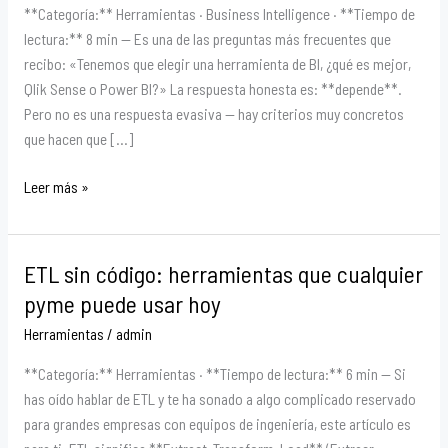
BI
**Categoría:** Herramientas · Business Intelligence · **Tiempo de
para
lectura:** 8 min — Es una de las preguntas más frecuentes que
pymes:
recibo: «Tenemos que elegir una herramienta de BI, ¿qué es mejor,
¿cuál
Qlik Sense o Power BI?» La respuesta honesta es: **depende**.
elegir
Pero no es una respuesta evasiva — hay criterios muy concretos
en
que hacen que […]
2026?
Leer más »
ETL sin código: herramientas que cualquier
ETL
sin
pyme puede usar hoy
código:
Herramientas
/
admin
herramientas
que
**Categoría:** Herramientas · **Tiempo de lectura:** 6 min — Si
cualquier
has oído hablar de ETL y te ha sonado a algo complicado reservado
pyme
para grandes empresas con equipos de ingeniería, este artículo es
puede