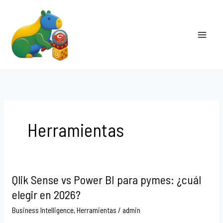
Ir
al
contenido
Herramientas
Qlik Sense vs Power BI para pymes: ¿cuál
Qlik
Sense
elegir en 2026?
vs
Business Intelligence
,
Herramientas
/
admin
Power