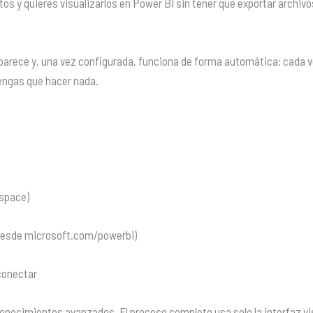
os y quieres visualizarlos en Power BI sin tener que exportar archiv
parece y, una vez configurada, funciona de forma automática: cada ve
tengas que hacer nada.
r
kspace)
 desde microsoft.com/powerbi)
conectar
onocimientos avanzados. El proceso completo usa solo la interfaz vi