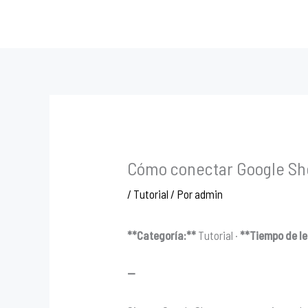
Ir
al
contenido
Cómo conectar Google She
/
Tutorial
/ Por
admin
**Categoría:**
Tutorial ·
**Tiempo de le
—