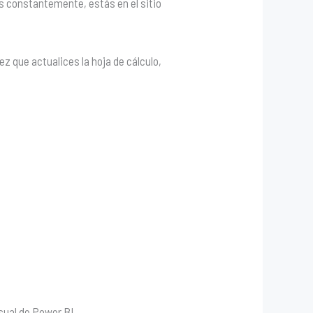
os constantemente, estás en el sitio
z que actualices la hoja de cálculo,
sual de Power BI.