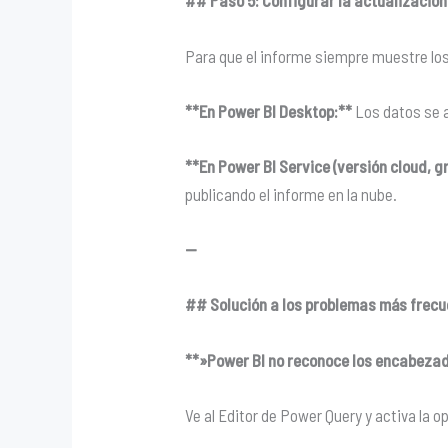
## Paso 5: Configurar la actualizació
Para que el informe siempre muestre lo
**En Power BI Desktop:**
Los datos se a
**En Power BI Service (versión cloud, g
publicando el informe en la nube.
—
## Solución a los problemas más frec
**»Power BI no reconoce los encabeza
Ve al Editor de Power Query y activa la 