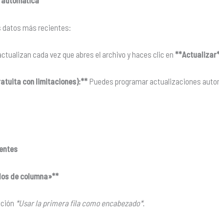
n automática
s datos más recientes:
ctualizan cada vez que abres el archivo y haces clic en
**Actualizar
ratuita con limitaciones):**
Puedes programar actualizaciones automá
uentes
dos de columna»**
opción
*Usar la primera fila como encabezado*
.